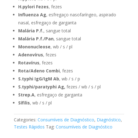
H.pylori Fezes
, fezes
Influenza Ag
, esfregaço nasofaríngeo, aspirado
nasal, esfregaço de garganta
Malária P.f.
, sangue total
Malária P.f./Pan
, sangue total
Mononucleose
, wb / s / pl
Adenovírus
, fezes
Rotavírus
, fezes
Rota/Adeno Combi
, fezes
S.typhi IgG/IgM Ab
, wb / s / p
S.typhi/paratyphi Ag,
fezes / wb / s / pl
Strep.A
, esfregaço de garganta
Sífilis
, wb / s / pl
Categories:
Consumíveis de Diagnóstico
,
Diagnóstico
,
Testes Rápidos
Tag:
Consumíveis de Diagnóstico