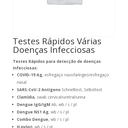
Testes Rápidos Várias
Doenças Infecciosas
Testes Rápidos para detecção de doenças
infecciosas:
COVID-19 Ag
, esfregaço nasofaríngeo/esfregaço
nasal
SARS-CoV-2 Antígeno
Schnelltest, Selbsttest
Clamídia
, swab cervical/uretral/urina
Dengue IgG/IgM
Ab, wb / s / pl
Dengue NS1 Ag
, wb / s / pl
Combo Dengue
, wb / s / pl
H.pylori
, wb / s / pl